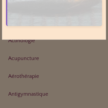
Médecines Douces
Actinologie
Acupuncture
Aérothérapie
Antigymnastique