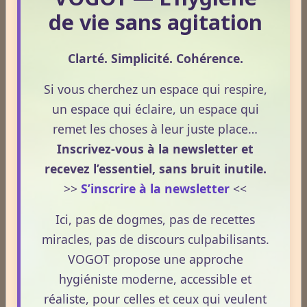
de vie sans agitation
Dossiers
Clarté. Simplicité. Cohérence.
Le Frêne commun
Si vous cherchez un espace qui respire,
un espace qui éclaire, un espace qui
remet les choses à leur juste place…
Le Sens des Maux
Inscrivez-vous à la newsletter et
recevez l’essentiel, sans bruit inutile.
>>
S’inscrire à la newsletter
<<
Le monde Merveilleux du Thé
Ici, pas de dogmes, pas de recettes
miracles, pas de discours culpabilisants.
Odeurs corporelles et transpiration.
VOGOT propose une approche
hygiéniste moderne, accessible et
Médecines Holistiques
réaliste, pour celles et ceux qui veulent