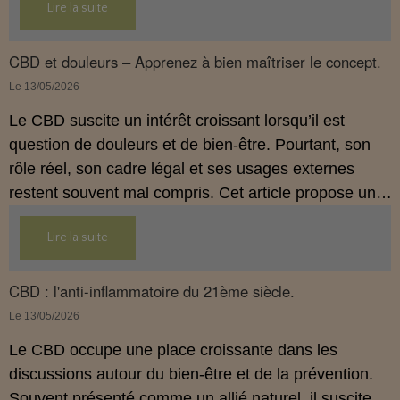
Lire la suite
usages externes du CBD sont autorisés. Cet article
propose une mise au point claire et accessible pour
comprendre comment le CBD s’inscrit dans une
CBD et douleurs – Apprenez à bien maîtriser le concept.
démarche de prévention, sans ingestion et sans
Le 13/05/2026
allégations thérapeutiques.
Le CBD suscite un intérêt croissant lorsqu’il est
question de douleurs et de bien‑être. Pourtant, son
rôle réel, son cadre légal et ses usages externes
restent souvent mal compris. Cet article propose une
mise au point claire, moderne et conforme à la
Lire la suite
réglementation française de 2026, afin de mieux
comprendre comment le CBD s’intègre dans une
approche globale de prévention.
CBD : l'anti-inflammatoire du 21ème siècle.
Le 13/05/2026
Le CBD occupe une place croissante dans les
discussions autour du bien‑être et de la prévention.
Souvent présenté comme un allié naturel, il suscite