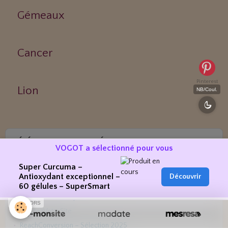
Gémeaux
Cancer
Pinterest
Lion
NB/Coul.
RÉFÉRENCEMENT & PRÉSENCE WEB
VOGOT a sélectionné pour vous
VOGOT est présent dans des annuaires fiables, sélectionnés pour
leur qualité et leur cohérence :
Super Curcuma –
Antioxydant exceptionnel –
Découvrir
Maxannu – Bien-être
60 gélules – SuperSmart
NosAvis – Naturopathes
SPONSORS
AjoutezVotreSite
ReachConversion – Sélection 2025