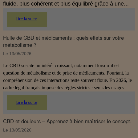
fluide, plus cohérent et plus équilibré grâce à une
hygiène de vie adaptée.
Lire la suite
Huile de CBD et médicaments : quels effets sur votre
métabolisme ?
Le 13/05/2026
Le CBD suscite un intérêt croissant, notamment lorsqu’il est
question de métabolisme et de prise de médicaments. Pourtant, la
compréhension de ces interactions reste souvent floue. En 2026, le
cadre légal français impose des règles strictes : seuls les usages
externes du CBD sont autorisés. Cet article propose une mise au
point claire et accessible pour comprendre comment le CBD
Lire la suite
s’inscrit dans une démarche de prévention, sans ingestion et sans
allégations thérapeutiques.
CBD et douleurs – Apprenez à bien maîtriser le concept.
Le 13/05/2026