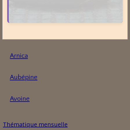
Aloe vera
Ananas
Arnica
Aubépine
Avoine
Thématique mensuelle