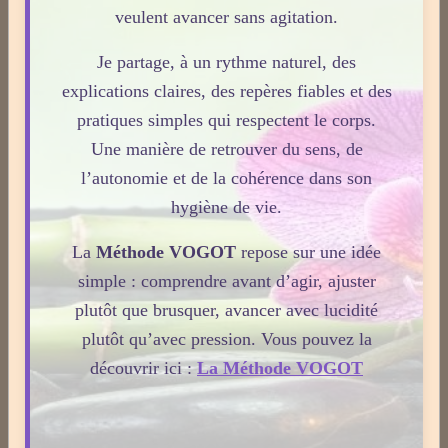
veulent avancer sans agitation.
Actinologie
Je partage, à un rythme naturel, des
explications claires, des repères fiables et des
Acupuncture
pratiques simples qui respectent le corps.
Une manière de retrouver du sens, de
Aérothérapie
l’autonomie et de la cohérence dans son
hygiène de vie.
Antigymnastique
La
Méthode VOGOT
repose sur une idée
simple : comprendre avant d’agir, ajuster
plutôt que brusquer, avancer avec lucidité
Apithérapie
plutôt qu’avec pression. Vous pouvez la
découvrir ici :
La Méthode VOGOT
Phytothérapie