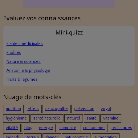
Evaluez vos connaissances
Mini‑quizz
Plantes médicinales
Phobies
Nature & sciences
Anatomie & physiologie
Fruits & légumes
Nuage de mots-clés
nutrition
effets
naturopathe
prévention
vogot
hygiénisme
santé naturelle
naturel
santé
vitamine
vitalité
blog
energie
immunité
consommer
techniques
individu
terrain
danger
naturopathie
alimentation