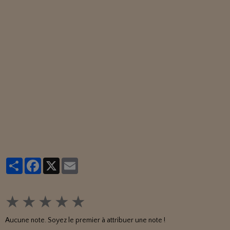
Partager
Facebook
X
Email
★
★
★
★
★
Aucune note. Soyez le premier à attribuer une note !