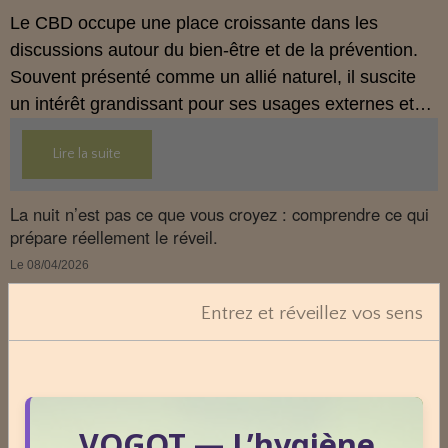
Le CBD occupe une place croissante dans les
discussions autour du bien‑être et de la prévention.
Souvent présenté comme un allié naturel, il suscite
un intérêt grandissant pour ses usages externes et
son interaction avec le système endocannabinoïde.
Lire la suite
Cet article propose une mise au point claire, moderne
et conforme à la réglementation française de 2026.
La nuit n’est pas ce que vous croyez : comprendre ce qui
prépare réellement le réveil.
Le 08/04/2026
La nuit n’est pas seulement un moment de repos.
Entrez et réveillez vos sens
C’est une phase où le terrain se réorganise, se
décante et prépare la vitalité du lendemain.
Pourtant, peu de personnes savent réellement ce qui
se joue dans cette période silencieuse.
VOGOT — L’hygiène