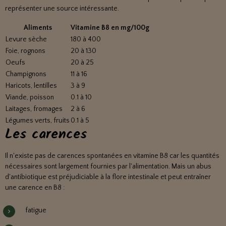
représenter une source intéressante.
Aliments
Vitamine B8 en mg/100g
Levure sèche
180 à 400
Foie, rognons
20 à 130
Oeufs
20 à 25
Champignons
11 à 16
Haricots, lentilles
3 à 9
Viande, poisson
0.1 à 10
Laitages, fromages
2 à 6
Légumes verts, fruits
0.1 à 5
Les carences
Il n'existe pas de carences spontanées en vitamine B8 car les quantités
nécessaires sont largement fournies par l'alimentation. Mais un abus
d'antibiotique est préjudiciable à la flore intestinale et peut entraîner
une carence en B8 :
fatigue