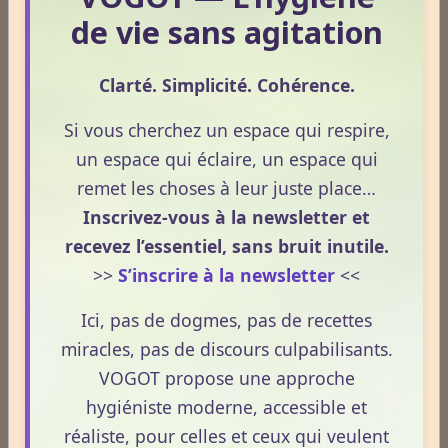
Lire la suite
de vie sans agitation
Clarté. Simplicité. Cohérence.
1
2
3
4
5
Si vous cherchez un espace qui respire,
Dernières newsletters
un espace qui éclaire, un espace qui
Newsletter #313 - juillet 2026
remet les choses à leur juste place…
Inscrivez-vous à la newsletter et
Newsletter #312 - juin 2026
recevez l’essentiel, sans bruit inutile.
Newsletter #311 - mai 2026
>>
S’inscrire à la newsletter
<<
Newsletter #310 - avril 2026
Ici, pas de dogmes, pas de recettes
miracles, pas de discours culpabilisants.
Newsletter #309 - mars 2026
VOGOT propose une approche
hygiéniste moderne, accessible et
ESPACE PUBLICITAIRE
réaliste, pour celles et ceux qui veulent