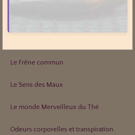
Dossiers
Le Frêne commun
Le Sens des Maux
Le monde Merveilleux du Thé
Odeurs corporelles et transpiration.