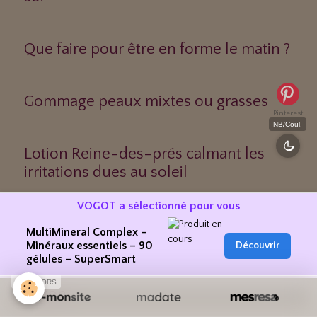
Que faire pour être en forme le matin ?
Gommage peaux mixtes ou grasses
Pinterest
NB/Coul.
Lotion Reine-des-prés calmant les
irritations dues au soleil
VOGOT a sélectionné pour vous
Huiles massages
MultiMineral Complex –
Minéraux essentiels – 90
Découvrir
gélules – SuperSmart
SPONSORS
Coton