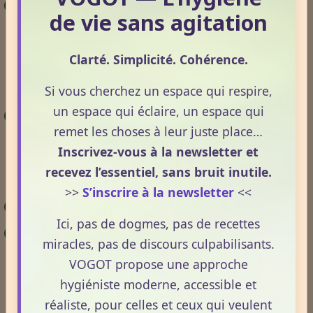
La grossesse entraîne une augmentation
de vie sans agitation
globale des besoins, notamment en calcium, fer
et vitamine B9.
Clarté. Simplicité. Cohérence.
Qui vieillissent :
Si vous cherchez un espace qui respire,
un espace qui éclaire, un espace qui
Manger autant qu'avant sans négliger les
remet les choses à leur juste place…
produits laitiers !
Inscrivez-vous à la newsletter et
recevez l’essentiel, sans bruit inutile.
Qui mangent au fast-food : (je ne cautionne pas)
>>
S’inscrire à la newsletter
<<
Eviter d'y aller trop souvent !
Ici, pas de dogmes, pas de recettes
Préférez une salade, un hamburger classique et
miracles, pas de discours culpabilisants.
1 jus d'orange ou un milk-shake
VOGOT propose une approche
hygiéniste moderne, accessible et
réaliste, pour celles et ceux qui veulent