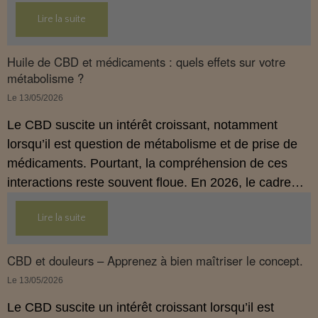
hygiène de vie adaptée.
Lire la suite
Huile de CBD et médicaments : quels effets sur votre
métabolisme ?
Le 13/05/2026
Le CBD suscite un intérêt croissant, notamment
lorsqu’il est question de métabolisme et de prise de
médicaments. Pourtant, la compréhension de ces
interactions reste souvent floue. En 2026, le cadre
légal français impose des règles strictes : seuls les
Lire la suite
usages externes du CBD sont autorisés. Cet article
propose une mise au point claire et accessible pour
comprendre comment le CBD s’inscrit dans une
CBD et douleurs – Apprenez à bien maîtriser le concept.
démarche de prévention, sans ingestion et sans
Le 13/05/2026
allégations thérapeutiques.
Le CBD suscite un intérêt croissant lorsqu’il est