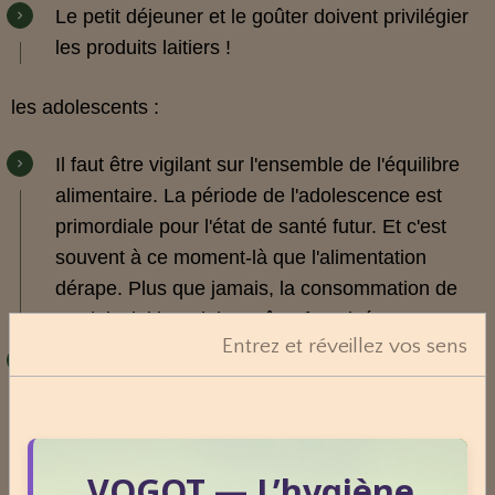
Le petit déjeuner et le goûter doivent privilégier
les produits laitiers !
les adolescents :
Il faut être vigilant sur l'ensemble de l'équilibre
alimentaire. La période de l'adolescence est
primordiale pour l'état de santé futur. Et c'est
souvent à ce moment-là que l'alimentation
dérape. Plus que jamais, la consommation de
produits laitiers doivent être favorisée.
Entrez et réveillez vos sens
Répartir les apports sur 3 repas plus une
collation, afin d'éviter les grignotages.
Qui attendent un bébé ou qui allaitent :
VOGOT — L’hygiène