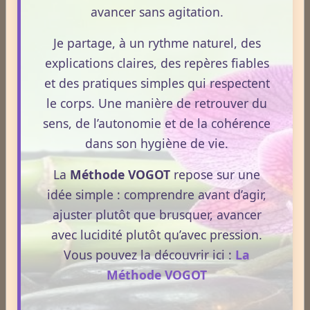
Le Phosphore
avancer sans agitation.
Le Calcium
Je partage, à un rythme naturel, des
explications claires, des repères fiables
Le Fer
et des pratiques simples qui respectent
le corps. Une manière de retrouver du
Le Fluor
sens, de l’autonomie et de la cohérence
Le Magnésium
dans son hygiène de vie.
Le Potassium
La
Méthode VOGOT
repose sur une
idée simple : comprendre avant d’agir,
Le Sélénium
ajuster plutôt que brusquer, avancer
avec lucidité plutôt qu’avec pression.
Le Sodium
Vous pouvez la découvrir ici :
La
Les Omega 9
Méthode VOGOT
Composition des aliments