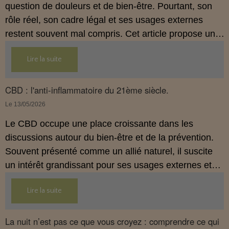
question de douleurs et de bien‑être. Pourtant, son
rôle réel, son cadre légal et ses usages externes
restent souvent mal compris. Cet article propose une
mise au point claire, moderne et conforme à la
Lire la suite
réglementation française de 2026, afin de mieux
comprendre comment le CBD s’intègre dans une
approche globale de prévention.
CBD : l'anti-inflammatoire du 21ème siècle.
Le 13/05/2026
Le CBD occupe une place croissante dans les
discussions autour du bien‑être et de la prévention.
Souvent présenté comme un allié naturel, il suscite
un intérêt grandissant pour ses usages externes et
son interaction avec le système endocannabinoïde.
Lire la suite
Cet article propose une mise au point claire, moderne
et conforme à la réglementation française de 2026.
La nuit n’est pas ce que vous croyez : comprendre ce qui