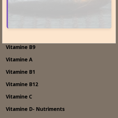
Les macronutriments
Vitamine B2
Vitamine B3
Vitamine B9
Vitamine A
Vitamine B1
Vitamine B12
Vitamine C
Vitamine D- Nutriments