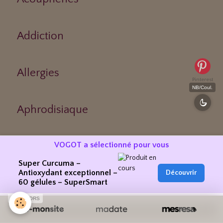
Addiction
Allergies
Pinterest
NB/Coul.
Aphrodisiaque
VOGOT a sélectionné pour vous
Asthme
Super Curcuma –
Antioxydant exceptionnel –
Découvrir
60 gélules – SuperSmart
Médecines Douces
SPONSORS