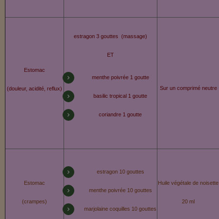
estragon 3 gouttes (massage)
ET
Estomac
menthe poivrée 1 goutte
Sur un comprimé neutre
(douleur, acidité, reflux)
basilic tropical 1 goutte
coriandre 1 goutte
estragon 10 gouttes
Estomac
Huile végétale de noisette
menthe poivrée 10 gouttes
(crampes)
20 ml
marjolaine coquilles 10 gouttes