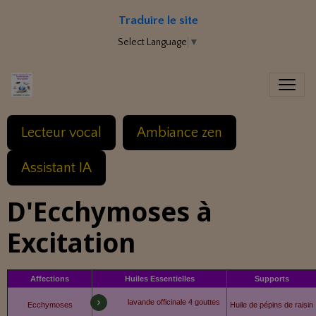
Traduire le site
Select Language
▼
Lecteur vocal
Ambiance zen
Assistant IA
D'Ecchymoses à
Excitation
Affections
Huiles Essentielles
Supports
lavande officinale 4 gouttes
Ecchymoses
Huile de pépins de raisin