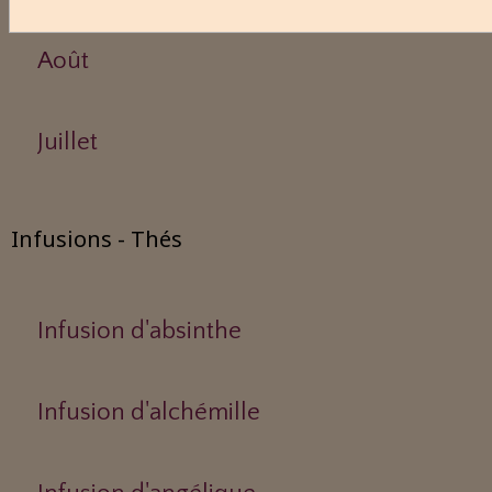
Août
Juillet
Infusions - Thés
Infusion d'absinthe
Infusion d'alchémille