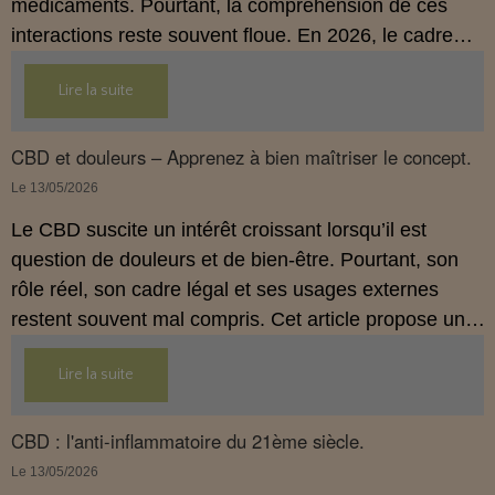
médicaments. Pourtant, la compréhension de ces
interactions reste souvent floue. En 2026, le cadre
légal français impose des règles strictes : seuls les
Lire la suite
usages externes du CBD sont autorisés. Cet article
propose une mise au point claire et accessible pour
comprendre comment le CBD s’inscrit dans une
CBD et douleurs – Apprenez à bien maîtriser le concept.
démarche de prévention, sans ingestion et sans
Le 13/05/2026
allégations thérapeutiques.
Le CBD suscite un intérêt croissant lorsqu’il est
question de douleurs et de bien‑être. Pourtant, son
rôle réel, son cadre légal et ses usages externes
restent souvent mal compris. Cet article propose une
mise au point claire, moderne et conforme à la
Lire la suite
réglementation française de 2026, afin de mieux
comprendre comment le CBD s’intègre dans une
approche globale de prévention.
CBD : l'anti-inflammatoire du 21ème siècle.
Le 13/05/2026