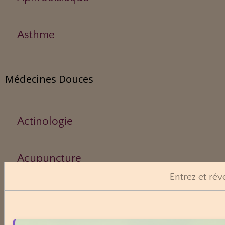
Asthme
Médecines Douces
Actinologie
Acupuncture
Entrez et rév
Aérothérapie