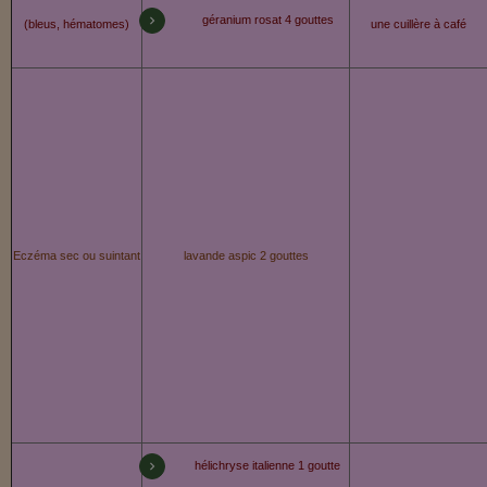
géranium rosat 4 gouttes
(bleus, hématomes)
une cuillère à café
Eczéma sec ou suintant
lavande aspic 2 gouttes
hélichryse italienne 1 goutte