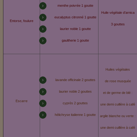
menthe poivrée 1 goutte
Huile végétale d’arnica
eucalyptus citronné 1 goutte
Entorse, foulure
3 gouttes
laurier noble 1 goutte
gaultherie 1 goutte
Huiles végétales
lavande officinale 2 gouttes
de rose musquée
laurier noble 2 gouttes
et de germe de blé :
Escarre
cyprès 2 gouttes
une demi cuillère à café
hélichryse italienne 1 goutte
argile blanche ou verte :
une demi cuillère à café