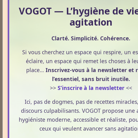
VOGOT — L’hygiène de vi
Odeurs corporelles et transpiration.
agitation
Médecines Holistiques
Clarté. Simplicité. Cohérence.
Si vous cherchez un espace qui respire, un e
éclaire, un espace qui remet les choses à le
Plantes / affections
place…
Inscrivez-vous à la newsletter et 
l’essentiel, sans bruit inutile.
Acouphènes
>>
S’inscrire à la newsletter
<<
Ici, pas de dogmes, pas de recettes miracles
Addiction
discours culpabilisants. VOGOT propose une
hygiéniste moderne, accessible et réaliste, pou
ceux qui veulent avancer sans agitatio
Allergies