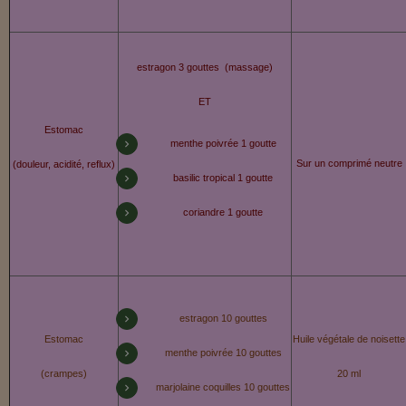
estragon 3 gouttes (massage)
ET
Estomac
menthe poivrée 1 goutte
Sur un comprimé neutre
(douleur, acidité, reflux)
basilic tropical 1 goutte
coriandre 1 goutte
estragon 10 gouttes
Estomac
Huile végétale de noisette
menthe poivrée 10 gouttes
(crampes)
20 ml
marjolaine coquilles 10 gouttes