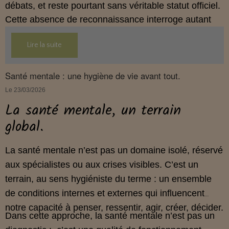
débats, et reste pourtant sans véritable statut officiel.
Cette absence de reconnaissance interroge autant
les praticiens, que les personnes en quête d’une
Lire la suite
approche globale de la santé.
Comprendre pourquoi la naturopathie n’est pas
Santé mentale : une hygiène de vie avant tout.
reconnue en France, nécessite d’examiner son
Le 23/03/2026
histoire, son cadre juridique, les obstacles
La santé mentale, un terrain
institutionnels et les attentes du public. Cet article
global.
propose une analyse claire, et structurée pour
éclairer ce sujet complexe.
La santé mentale n’est pas un domaine isolé, réservé
aux spécialistes ou aux crises visibles. C’est un
terrain, au sens hygiéniste du terme : un ensemble
de conditions internes et externes qui influencent
notre capacité à penser, ressentir, agir, créer, décider.
Dans cette approche, la santé mentale n’est pas un