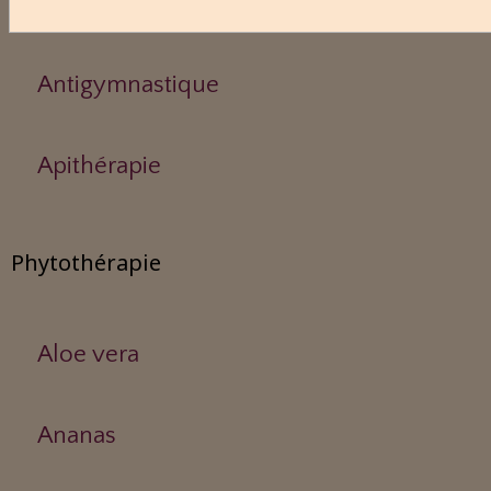
Aérothérapie
Antigymnastique
Apithérapie
Phytothérapie
Aloe vera
Ananas