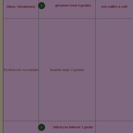
géranium rosat 4 gouttes
(bleus, hématomes)
une cuillère à café
Eczéma sec ou suintant
lavande aspic 2 gouttes
hélichryse italienne 1 goutte