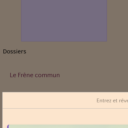
Dossiers
Le Frêne commun
Le Sens des Maux
Entrez et rév
Le monde Merveilleux du Thé