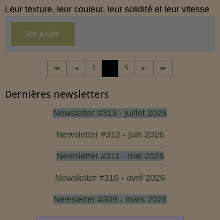
Leur texture, leur couleur, leur solidité et leur vitesse
de pousse fournissent des informations précieuses
Lire la suite
sur l’alimentation, la circulation, l’hydratation et la
gestion du stress.
3
4
5
Les observer régulièrement permet d’agir en
prévention et de soutenir l’équilibre global de
Dernières newsletters
l’organisme.
Newsletter #313 - juillet 2026
Newsletter #312 - juin 2026
Newsletter #311 - mai 2026
Newsletter #310 - avril 2026
Newsletter #309 - mars 2026