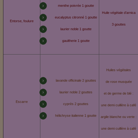
menthe poivrée 1 goutte
Huile végétale d’arnica
eucalyptus citronné 1 goutte
Entorse, foulure
3 gouttes
laurier noble 1 goutte
gaultherie 1 goutte
Huiles végétales
lavande officinale 2 gouttes
de rose musquée
laurier noble 2 gouttes
et de germe de blé :
Escarre
cyprès 2 gouttes
une demi cuillère à café
hélichryse italienne 1 goutte
argile blanche ou verte :
une demi cuillère à café