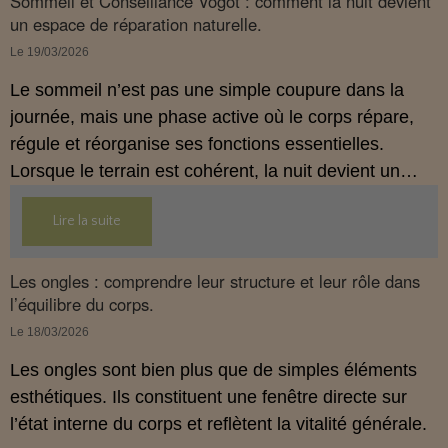
Sommeil et Conseillance Vogot : comment la nuit devient
un espace de réparation naturelle.
Le 19/03/2026
Le sommeil n’est pas une simple coupure dans la
journée, mais une phase active où le corps répare,
régule et réorganise ses fonctions essentielles.
Lorsque le terrain est cohérent, la nuit devient un
véritable espace de restauration naturelle, au service
Lire la suite
du bien-être global. Cet article montre comment
l’anamnèse et la synthèse par le logiciel
Conseillance
VOGOT
Les ongles : comprendre leur structure et leur rôle dans
(licence FREE, gratuite), permettent
l’équilibre du corps.
d’ajuster l’hygiène de vie, en particulier alimentaire,
pour soutenir en profondeur le travail nocturne de
Le 18/03/2026
l’organisme.
Les ongles sont bien plus que de simples éléments
esthétiques. Ils constituent une fenêtre directe sur
l’état interne du corps et reflètent la vitalité générale.