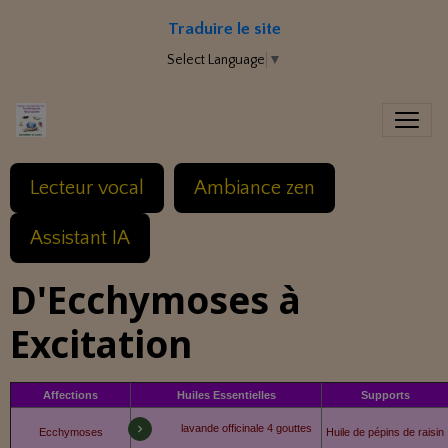
Traduire le site
Select Language
▼
Lecteur vocal
Ambiance zen
Assistant IA
D'Ecchymoses à
Excitation
Affections
Huiles Essentielles
Supports
lavande officinale 4 gouttes
Ecchymoses
Huile de pépins de raisin