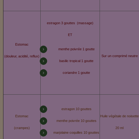
estragon 3 gouttes (massage)
ET
Estomac
menthe poivrée 1 goutte
Sur un comprimé neutre
(douleur, acidité, reflux)
basilic tropical 1 goutte
coriandre 1 goutte
estragon 10 gouttes
Estomac
Huile végétale de noisette
menthe poivrée 10 gouttes
(crampes)
20 ml
marjolaine coquilles 10 gouttes