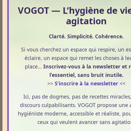
Apithérapie
VOGOT — L’hygiène de vi
agitation
Phytothérapie
Clarté. Simplicité. Cohérence.
Si vous cherchez un espace qui respire, un e
Aloe vera
éclaire, un espace qui remet les choses à le
place…
Inscrivez-vous à la newsletter et 
l’essentiel, sans bruit inutile.
Ananas
>>
S’inscrire à la newsletter
<<
Ici, pas de dogmes, pas de recettes miracles
Arnica
discours culpabilisants. VOGOT propose une
hygiéniste moderne, accessible et réaliste, pou
ceux qui veulent avancer sans agitatio
Aubépine