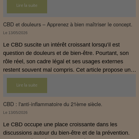
Lire la suite
usages externes du CBD sont autorisés. Cet article
propose une mise au point claire et accessible pour
comprendre comment le CBD s’inscrit dans une
CBD et douleurs – Apprenez à bien maîtriser le concept.
démarche de prévention, sans ingestion et sans
Le 13/05/2026
allégations thérapeutiques.
Le CBD suscite un intérêt croissant lorsqu’il est
question de douleurs et de bien‑être. Pourtant, son
rôle réel, son cadre légal et ses usages externes
restent souvent mal compris. Cet article propose une
mise au point claire, moderne et conforme à la
Lire la suite
réglementation française de 2026, afin de mieux
comprendre comment le CBD s’intègre dans une
approche globale de prévention.
CBD : l'anti-inflammatoire du 21ème siècle.
Le 13/05/2026
Le CBD occupe une place croissante dans les
discussions autour du bien‑être et de la prévention.