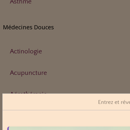
Asthme
Médecines Douces
Actinologie
Acupuncture
Aérothérapie
Entrez et rév
Antigymnastique