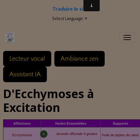
Traduire le site
Select Language
▼
Lecteur vocal
Ambiance zen
Assistant IA
D'Ecchymoses à
Excitation
Affections
Huiles Essentielles
Supports
lavande officinale 4 gouttes
Ecchymoses
Huile de pépins de raisin