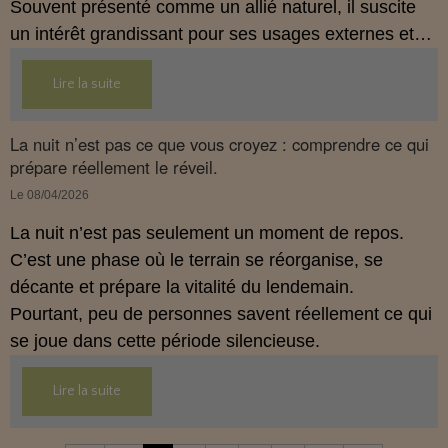
Souvent présenté comme un allié naturel, il suscite
un intérêt grandissant pour ses usages externes et
son interaction avec le système endocannabinoïde.
Lire la suite
Cet article propose une mise au point claire, moderne
et conforme à la réglementation française de 2026.
La nuit n’est pas ce que vous croyez : comprendre ce qui
prépare réellement le réveil.
Le 08/04/2026
La nuit n’est pas seulement un moment de repos.
C’est une phase où le terrain se réorganise, se
décante et prépare la vitalité du lendemain.
Pourtant, peu de personnes savent réellement ce qui
se joue dans cette période silencieuse.
Lire la suite