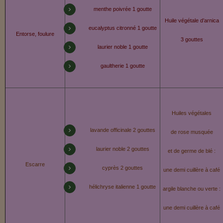
menthe poivrée 1 goutte
Huile végétale d’arnica
eucalyptus citronné 1 goutte
Entorse, foulure
3 gouttes
laurier noble 1 goutte
gaultherie 1 goutte
Huiles végétales
lavande officinale 2 gouttes
de rose musquée
laurier noble 2 gouttes
et de germe de blé :
Escarre
cyprès 2 gouttes
une demi cuillère à café
hélichryse italienne 1 goutte
argile blanche ou verte :
une demi cuillère à café