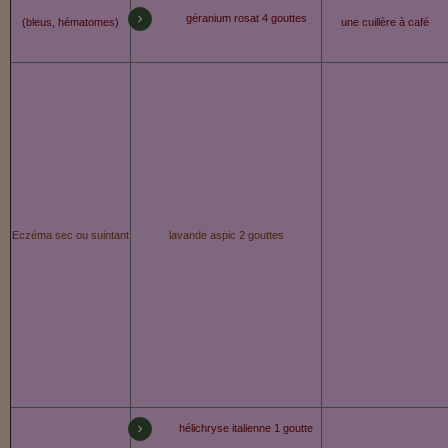
géranium rosat 4 gouttes
(bleus, hématomes)
une cuillère à café
Eczéma sec ou suintant
lavande aspic 2 gouttes
hélichryse italienne 1 goutte