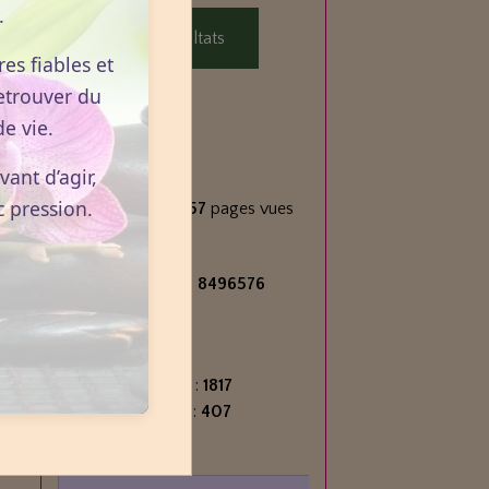
.
Voir les résultats
es fiables et
etrouver du
e vie.
Statistiques
ant d’agir,
Aujourd'hui
c pression.
609
visiteurs -
1057
pages vues
Total
2717325
visiteurs -
8496576
pages vues
Contenu
Nombre de pages :
1817
Nombre d'articles :
407