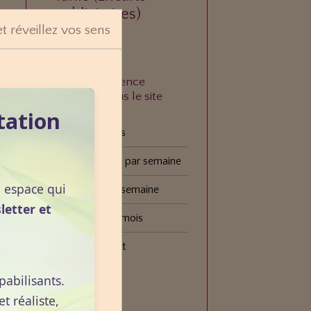
publicitaires)
et réveillez vos sens
À quelle fréquence
consultez-vous le site
VOGOT ?
tation
Tous les jours
Plusieurs fois par semaine
n espace qui
Une fois par semaine
letter et
Une fois par mois
Plus rarement
pabilisants.
Voter
 réaliste,