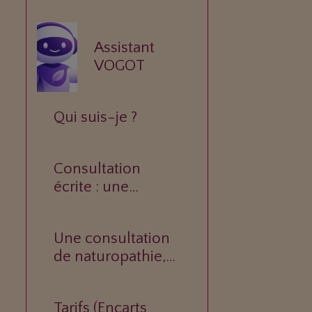
Assistant
VOGOT
Qui suis-je ?
Consultation
écrite : une
réponse
personnalisée à
Une consultation
votre question.
de naturopathie,
c’est quoi ?
Tarifs (Encarts