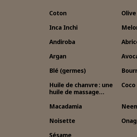
Coton
Olive
Inca Inchi
Melon
Andiroba
Abric
Argan
Avoc
Blé (germes)
Bour
Huile de chanvre : une
Coco
huile de massage
naturelle et polyval
Macadamia
Nee
Noisette
Onag
Sésame