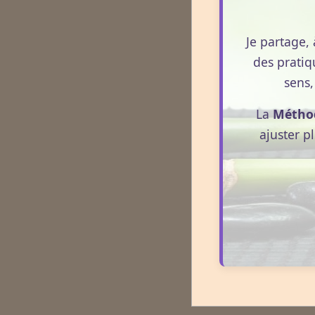
Je partage, 
des pratiq
sens,
La
Métho
ajuster p