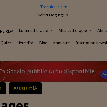
Traduire le site
Select Language
▼
Luminothérapie
Musicothérapie
Alim
RE RDV
Quizz
Livre d'or
Blog
Annuaire
Inscription newsl
n
Assistant IA
sages