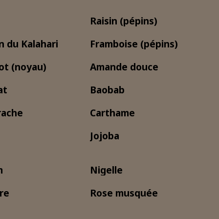
Raisin (pépins)
 du Kalahari
Framboise (pépins)
ot (noyau)
Amande douce
at
Baobab
rache
Carthame
Jojoba
m
Nigelle
re
Rose musquée