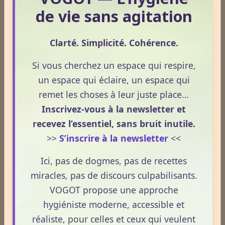
de vie sans agitation
Alimentation et terrain nerveux :
un soutien essentiel.
Clarté. Simplicité. Cohérence.
L’alimentation influence directement le terrain
Si vous cherchez un espace qui respire,
nerveux. Elle fournit l’énergie, les micronutriments et
un espace qui éclaire, un espace qui
les composés nécessaires au bon fonctionnement du
remet les choses à leur juste place…
système nerveux autonome. Une alimentation
Inscrivez-vous à la newsletter et
cohérente soutient la stabilité émotionnelle, la qualité
recevez l’essentiel, sans bruit inutile.
du sommeil et la capacité du corps à revenir à un état
>>
S’inscrire à la newsletter
<<
de calme après une stimulation.
Ici, pas de dogmes, pas de recettes
Certains aliments favorisent l’activité
miracles, pas de discours culpabilisants.
parasympathique. Les légumes riches en fibres, les
VOGOT propose une approche
fruits peu sucrés, les légumineuses et les céréales
hygiéniste moderne, accessible et
complètes stabilisent la glycémie et réduisent les
réaliste, pour celles et ceux qui veulent
variations brusques d’énergie. Cette stabilité limite