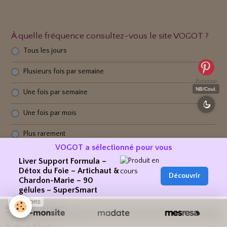
À quelle fréquence consultez-vous le site VOGOT ?
Tous les jours
Plusieurs fois par semaine
Pinterest
NB/Coul.
Une fois par semaine
Une fois par mois
Plus rarement
VOGOT a sélectionné pour vous
Liver Support Formula –
Détox du Foie – Artichaut &
Voter
Voir les résultats
Découvrir
Chardon-Marie – 90
gélules – SuperSmart
SPONSORS
Statistiques