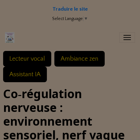
Traduire le site
Select Language
▼
Lecteur vocal
Ambiance zen
Assistant IA
Co‑régulation
nerveuse :
environnement
sensoriel, nerf vague