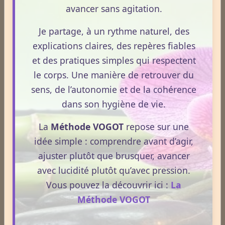
avancer sans agitation.
les réponses de stress et facilite la réactivation
vagale.
Je partage, à un rythme naturel, des
Les micronutriments jouent un rôle important dans la
explications claires, des repères fiables
régulation nerveuse. Le magnésium, le zinc, les
et des pratiques simples qui respectent
vitamines du groupe B et les acides gras essentiels
le corps. Une manière de retrouver du
participent à la transmission nerveuse et à la
sens, de l’autonomie et de la cohérence
modulation de l’inflammation. Une alimentation variée
dans son hygiène de vie.
et équilibrée permet de couvrir ces besoins sans
excès.
La
Méthode VOGOT
repose sur une
idée simple : comprendre avant d’agir,
Le microbiote intestinal influence également le
ajuster plutôt que brusquer, avancer
système nerveux. Il communique avec le cerveau par
avec lucidité plutôt qu’avec pression.
l’intermédiaire du nerf vague. Une alimentation riche
Vous pouvez la découvrir ici :
La
en fibres, en aliments fermentés et en végétaux
Méthode VOGOT
favorise un microbiote diversifié. Ce microbiote
soutient la production de composés qui participent à