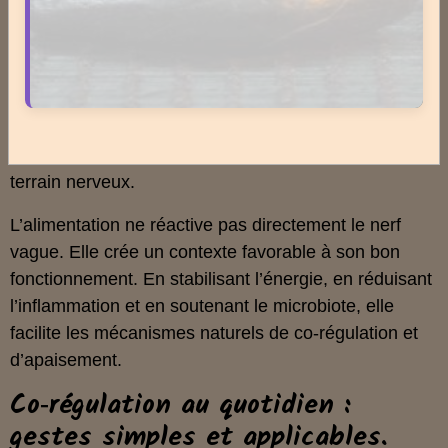
la régulation émotionnelle.
Les plantes douces peuvent compléter cette
approche. Certaines, comme la camomille, la mélisse
ou la passiflore, soutiennent la détente et favorisent
un état de calme. Elles ne remplacent pas les
pratiques de co‑régulation, mais elles renforcent le
terrain nerveux.
L’alimentation ne réactive pas directement le nerf
vague. Elle crée un contexte favorable à son bon
fonctionnement. En stabilisant l’énergie, en réduisant
l’inflammation et en soutenant le microbiote, elle
facilite les mécanismes naturels de co‑régulation et
d’apaisement.
Co‑régulation au quotidien :
gestes simples et applicables.