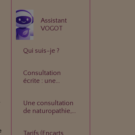
Assistant
VOGOT
Qui suis-je ?
Consultation
écrite : une
réponse
personnalisée à
,
Une consultation
votre question.
de naturopathie,
c’est quoi ?
e
Tarifs (Encarts