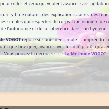
pour celles et ceux qui veulent avancer sans agitation
ielle dans la co‑régulation nerveuse. Il relie le cerveau
à un rythme naturel, des explications claires, des repèr
la régulation du rythme cardiaque, de la respiration, de
ues simples qui respectent le corps. Une manière de r
 rôle principal consiste à favoriser un état de calme et de
 de l’autonomie et de la cohérence dans son hygiène d
çus sont cohérents et non menaçants.
de VOGOT
repose sur une idée simple : comprendre av
nformations entre le corps et le système nerveux
lutôt que brusquer, avancer avec lucidité plutôt qu’ave
ormations circule dans le sens corps vers cerveau. Cela
Vous pouvez la découvrir ici :
La Méthode VOGOT
 l’environnement et les interactions sociales influencent
ignaux sont stables et prévisibles, le nerf vague facilite
ns la modulation du stress. Il agit comme un frein
es réponses d’alerte. Lorsque ce frein fonctionne
lus rapidement à un état d’équilibre après une
e peu réactif peut entraîner une sensibilité accrue au