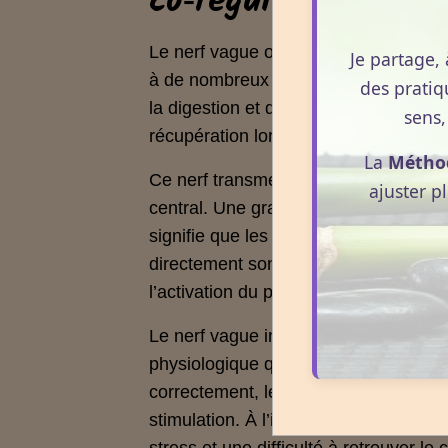
co‑régulation.
Le nerf vague occupe une place essent
Je partage, 
à de nombreux organes et participe à 
des pratiq
la digestion et de l’inflammation. Son
sens,
récupération lorsque les signaux per
La
Métho
Ce nerf transmet en permanence des i
ajuster p
central. Une grande partie de ces inf
signifie que les sensations physiques,
directement son activité. Lorsque les s
l’activation du parasympathique.
Le nerf vague intervient également da
physiologique qui limite l’intensité d
correctement, le corps peut revenir p
stimulation. À l’inverse, un nerf vagu