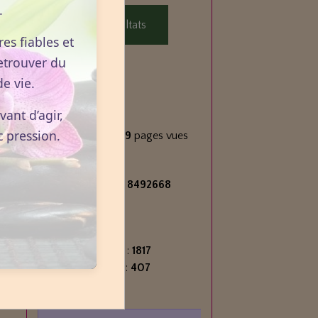
.
Voir les résultats
es fiables et
etrouver du
e vie.
Statistiques
ant d’agir,
Aujourd'hui
c pression.
1143
visiteurs -
2169
pages vues
Total
2715571
visiteurs -
8492668
pages vues
Contenu
Nombre de pages :
1817
Nombre d'articles :
407