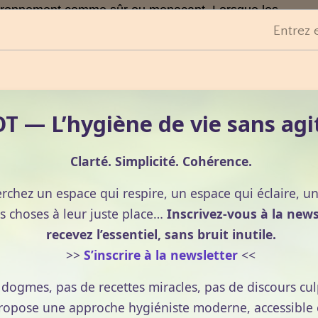
vironnement comme sûr ou menaçant. Lorsque les
t prévisibles, le système nerveux s’oriente vers un état
Entrez 
 brusques ou incohérents peuvent activer des mécanisme
o‑régulation. L’auto‑régulation repose sur des stratégies
 — L’hygiène de vie sans agi
elaxation. La co‑régulation, elle, s’appuie sur la présenc
 consciente ou non, et se manifeste dans de nombreuses
Clarté. Simplicité. Cohérence.
erchez un espace qui respire, un espace qui éclaire, u
gir sur le terrain nerveux. Cela aide à mieux gérer le
eil et à renforcer l’équilibre émotionnel. La co‑régulatio
s choses à leur juste place…
Inscrivez-vous à la news
r soutenir le fonctionnement du système nerveux
recevez l’essentiel, sans bruit inutile.
>>
S’inscrire à la newsletter
<<
 nerf vague dans la
e dogmes, pas de recettes miracles, pas de discours cul
pose une approche hygiéniste moderne, accessible et