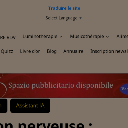
Traduire le site
Select Language
▼
Luminothérapie
Musicothérapie
Alim
RE RDV
Quizz
Livre d'or
Blog
Annuaire
Inscription newsl
n
Assistant IA
on nerveuse :