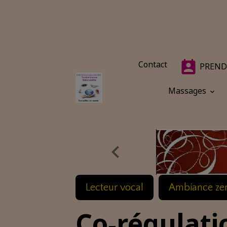
Contact
PREND
Massages
Lecteur vocal
Ambiance ze
Co‑régulati