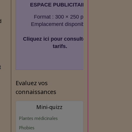
ESPACE PUBLICITAIRE
Format : 300 × 250 px
d
Emplacement disponible
Cliquez ici pour consulter les
tarifs.
t
Evaluez vos
connaissances
Mini‑quizz
Plantes médicinales
Phobies