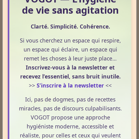
de vie sans agitation
Anatomie & physiologie
Fruits & légumes
Clarté. Simplicité. Cohérence.
Nuage de mots-clés
Si vous cherchez un espace qui respire,
stress
naturel
individu
energie
consommer
vogot
un espace qui éclaire, un espace qui
naturopathie
techniques
naturopathe
bien-être
remet les choses à leur juste place…
hygiénisme
santé naturelle
nutrition
danger
santé
Inscrivez-vous à la newsletter et
sommeil
terrain
digestion
alimentation
effets
recevez l’essentiel, sans bruit inutile.
>>
S’inscrire à la newsletter
<<
prévention
immunité
blog
vitamine
vitalité
Ici, pas de dogmes, pas de recettes
Témoignages
miracles, pas de discours culpabilisants.
VOGOT propose une approche
hygiéniste moderne, accessible et
Témoignages
réaliste, pour celles et ceux qui veulent