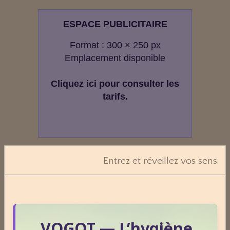
ESPACE PUBLICITAIRE
Format : 300 × 250 px
Emplacement disponible
Cliquez ici pour consulter les
tarifs.
Evaluez vos connaissances
Entrez et réveillez vos sens
Mini‑quizz
Plantes médicinales
Phobies
VOGOT — L’hygiène
Nature & sciences