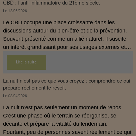
approche globale de prévention.
CBD : l'anti-inflammatoire du 21ème siècle.
Le 13/05/2026
Le CBD occupe une place croissante dans les
discussions autour du bien‑être et de la prévention.
Souvent présenté comme un allié naturel, il suscite
un intérêt grandissant pour ses usages externes et
son interaction avec le système endocannabinoïde.
Lire la suite
Cet article propose une mise au point claire, moderne
et conforme à la réglementation française de 2026.
La nuit n’est pas ce que vous croyez : comprendre ce qui
prépare réellement le réveil.
Le 08/04/2026
La nuit n’est pas seulement un moment de repos.
C’est une phase où le terrain se réorganise, se
décante et prépare la vitalité du lendemain.
Pourtant, peu de personnes savent réellement ce qui