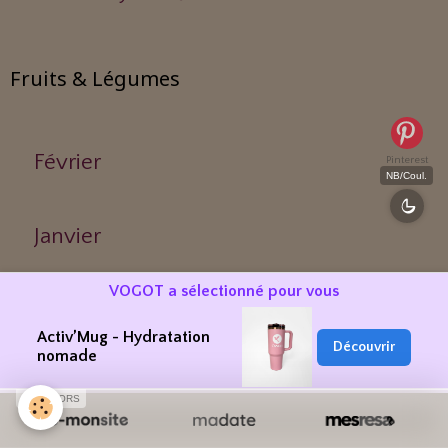
Fruits & Légumes
Février
Pinterest
NB/Coul.
Janvier
VOGOT a sélectionné pour vous
Mars
Activ’Mug - Hydratation
Découvrir
nomade
Juin
SPONSORS