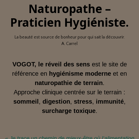
Naturopathe –
Praticien Hygiéniste.
La beauté est source de bonheur pour qui sait la découvrir.
A. Carrel
VOGOT, le réveil des sens
est le site de
référence en
hygiénisme moderne
et en
naturopathie de terrain
.
Approche clinique centrée sur le terrain :
sommeil
,
digestion
,
stress
,
immunité
,
surcharge toxique
.
« Je trace un chemin de mieux‑être où l’alimentation