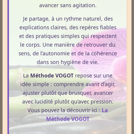
avancer sans agitation.
Je partage, à un rythme naturel, des
Derniers billets
explications claires, des repères fiables
Réharmonisation corporelle hygiéniste.
et des pratiques simples qui respectent
Le 24/05/2026
le corps. Une manière de retrouver du
La Réharmonisation corporelle hygiéniste désigne un
sens, de l’autonomie et de la cohérence
processus naturel, progressif et non thérapeutique
dans son hygiène de vie.
par lequel le corps retrouve un fonctionnement plus
La
Méthode VOGOT
repose sur une
fluide, plus cohérent et plus équilibré grâce à une
idée simple : comprendre avant d’agir,
hygiène de vie adaptée.
ajuster plutôt que brusquer, avancer
Lire la suite
avec lucidité plutôt qu’avec pression.
Huile de CBD et médicaments : quels effets sur votre
Vous pouvez la découvrir ici :
La
métabolisme ?
Méthode VOGOT
Le 13/05/2026