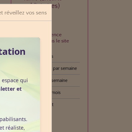
publicitaires)
et réveillez vos sens
À quelle fréquence
consultez-vous le site
VOGOT ?
tation
Tous les jours
Plusieurs fois par semaine
n espace qui
Une fois par semaine
letter et
Une fois par mois
Plus rarement
pabilisants.
Voter
 réaliste,