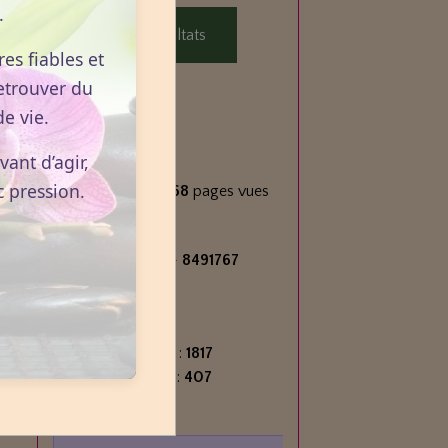
.
Voir les résultats
es fiables et
etrouver du
e vie.
Statistiques
ant d’agir,
Aujourd'hui
c pression.
800
visiteurs -
1268
pages vues
Total
2715228
visiteurs -
8491767
pages vues
Contenu
Nombre de pages :
1817
Nombre d'articles :
407