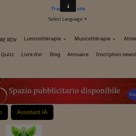
Traduire le site
Select Language
▼
Luminothérapie
Musicothérapie
Alim
RE RDV
Quizz
Livre d'or
Blog
Annuaire
Inscription newsl
n
Assistant IA