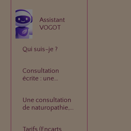
Assistant
VOGOT
é
Qui suis-je ?
Consultation
écrite : une
réponse
personnalisée à
Une consultation
votre question.
de naturopathie,
c’est quoi ?
Tarifs (Encarts