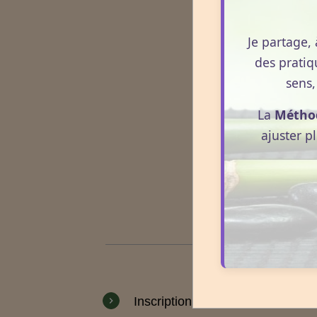
Je partage, 
des pratiq
sens,
La
Métho
ajuster p
Inscription
newsletter
: C'est
GRA