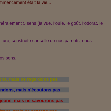
mencement était la vie...
lement 5 sens (la vue, l’ouïe, le goût, l’odorat, le
ulture, construite sur celle de nos parents, nous
nos sens.
s, mais ne regardons pas
dons, mais n’écoutons pas
ns, mais ne savourons pas