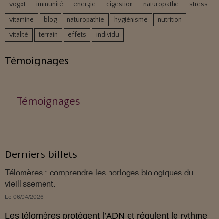
vogot
immunité
energie
digestion
naturopathe
stress
vitamine
blog
naturopathie
hygiénisme
nutrition
vitalité
terrain
effets
individu
Témoignages
Témoignages
Derniers billets
Télomères : comprendre les horloges biologiques du
vieillissement.
Le 06/04/2026
Les télomères protègent l’ADN et régulent le rythme