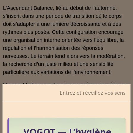
L’Ascendant Balance, lié au début de l’automne,
s’inscrit dans une période de transition où le corps
doit s’adapter à une lumière décroissante et à des
rythmes plus posés. Cette configuration encourage
une organisation interne orientée vers l’équilibre, la
régulation et l’harmonisation des réponses
nerveuses. Le terrain tend alors vers la modération,
la recherche d’un juste milieu et une sensibilité
particulière aux variations de l’environnement.
L’ensemble forme un terrain marqué par la précision,
Entrez et réveillez vos sens
l’équilibre et la capacité à ajuster les réponses en
fonction des cycles. Cette lecture ne prédit rien, mais
permet de comprendre comment la saison de
naissance et les transitions lumineuses influencent la
manière dont le corps se régule et s’adapte au fil du
VOGOT — L’hygiène