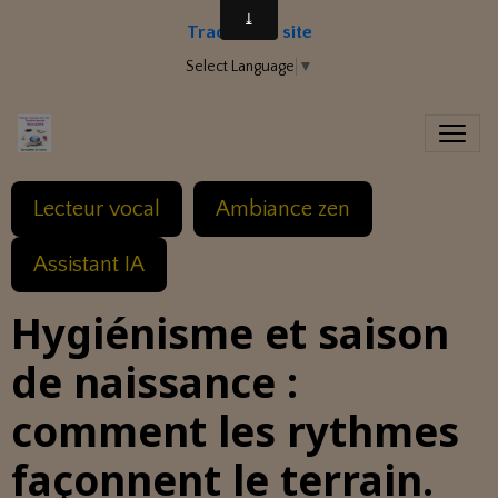
Traduire le site
Select Language
▼
Lecteur vocal
Ambiance zen
Assistant IA
Hygiénisme et saison
de naissance :
comment les rythmes
façonnent le terrain.