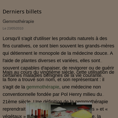
Derniers billets
Gemmothérapie
Le 23/05/2010
Lorsqu'il s'agit d'utiliser les produits naturels à des
fins curatives, ce sont bien souvent les grands-mères
qui détiennent le monopole de la médecine douce. A
l'aide de plantes diverses et variées, elles sont
souvent capables d'apaiser, de revigorer ou de guérir
Mais au cours du vingtième siècle, cette utilisation de
certaines maladies bénignes de la vie courante.
la flore a trouvé son nom, et son représentant : il
s'agit de la
gemmothérapie
, une médecine non
conventionnelle fondée par Pol Henry milieu du
21ème siècle. Une définition de la gemmothérapie
reprendrait les mots « tissus embryonnaires » et «
végétaux »... mais de manière plus explicite, la