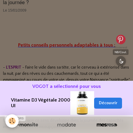
la journée ?
matière de gemmothérapie sont la France, la
Le 15/01/2009
Belgique et l'Italie, qui semblent trouver dans le
macérât glycériné un soin approprié à certains maux.
Petits conseils personnels adaptables à tous :
Pinterest
NB/Coul.
-
L'ESPRIT
- Faire le vide dans sa tête, car le cerveau à extériorisé dans
la nuit, par des rêves ou des cauchemards, tout ce qui a été
emmagasiné au cours de votre vie, depuis votre Naissance "spirituelle"
VOGOT a sélectionné pour vous
à votre mort "corporelle".
-
L'OUIE
- Ecouter de la musique douce, afin que ce sens ne soit pas
Vitamine D3 Végétale 2000
Découvrir
agressé par des ondes polluant une partie de votre cerveau.
UI
-
L'ODORAT
- Diffuser une huile essentielle ou bien faire bruler de
SPONSORS
l'encens, afin que ce sens développe dans la journée des capacités
insoupçonnables et insoupçonnées.