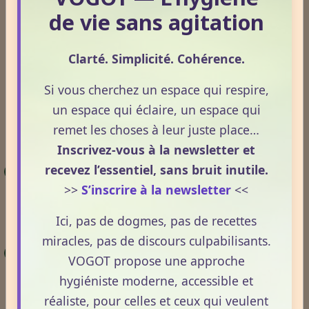
temps.
de vie sans agitation
Pour aller plus loin.
Clarté. Simplicité. Cohérence.
Pour approfondir les notions abordées dans cet
article, plusieurs contenus du site permettent
Si vous cherchez un espace qui respire,
d’explorer plus en détail l’hygiénisme, le rôle de la
un espace qui éclaire, un espace qui
lumière, la notion de terrain et l’influence des cycles
remet les choses à leur juste place…
naturels sur l’organisme.
Inscrivez-vous à la newsletter et
recevez l’essentiel, sans bruit inutile.
Vers une naturopathie du futur :
>>
S’inscrire à la newsletter
<<
épigénétique et hygiénisme en convergence
– Les principes fondamentaux qui structurent
Ici, pas de dogmes, pas de recettes
l’approche du terrain et de l’adaptation.
miracles, pas de discours culpabilisants.
Vierge
et
Balance
– Comprendre comment les
VOGOT propose une approche
signes astrologiques et dates de naissances
hygiéniste moderne, accessible et
influences vos choix et votre terrain.
réaliste, pour celles et ceux qui veulent