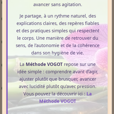
Astrologie
– Tous les signes en détails (scroller
avancer sans agitation.
vers le bas afin de visualiser votre signe).
Je partage, à un rythme naturel, des
Notion de terrain
– Les mécanismes
explications claires, des repères fiables
d’adaptation du corps face aux variations de
et des pratiques simples qui respectent
l’environnement.
le corps. Une manière de retrouver du
Les rythmes du sommeil
– Le rôle du cycle
sens, de l’autonomie et de la cohérence
veille-sommeil dans la régulation hormonale et
dans son hygiène de vie.
nerveuse.
La
Méthode VOGOT
repose sur une
Alimentation et énergie au changement de
idée simple : comprendre avant d’agir,
saison
– Comment les apports nutritionnels
ajuster plutôt que brusquer, avancer
influencent la vitalité et la gestion des cycles.
avec lucidité plutôt qu’avec pression.
Glandes surrénales et cortisol
– Les liens
Vous pouvez la découvrir ici :
La
entre stress, rythmes biologiques et équilibre du
Méthode VOGOT
terrain.