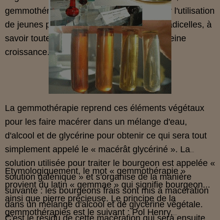
gemmothérapie est la médecine basée sur l'utilisation
de jeunes pousses, de bourgeons ou de radicelles, à
savoir toute matière végétale encore en pleine
croissance.
La gemmothérapie reprend ces éléments végétaux
pour les faire macérer dans un mélange d'eau,
d'alcool et de glycérine pour obtenir ce qui sera tout
simplement appelé le « macérât glycériné ». La
solution utilisée pour traiter le bourgeon est appelée «
Etymologiquement, le mot « gemmothérapie »
solution galénique » et s'organise de la manière
provient du latin « gemmae » qui signifie bourgeon...
suivante : les bourgeons frais sont mis à macération
ainsi que pierre précieuse. Le principe de la
dans un mélange d'alcool et de glycérine végétale.
gemmothérapies est le suivant : Pol Henry,
C'est le résidu de cette macération qui sera ensuite