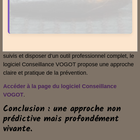
Ces ressources complètent l’approche présentée ici
et offrent une vision plus large des liens entre
lumière, saisons, terrain et organisation du vivant.
Conseillance VOGOT.
Pour les thérapeutes souhaitant structurer leurs
suivis et disposer d’un outil professionnel complet, le
logiciel Conseillance VOGOT propose une approche
claire et pratique de la prévention.
Accéder à la page du logiciel Conseillance
VOGOT
.
Conclusion : une approche non
prédictive mais profondément
vivante.