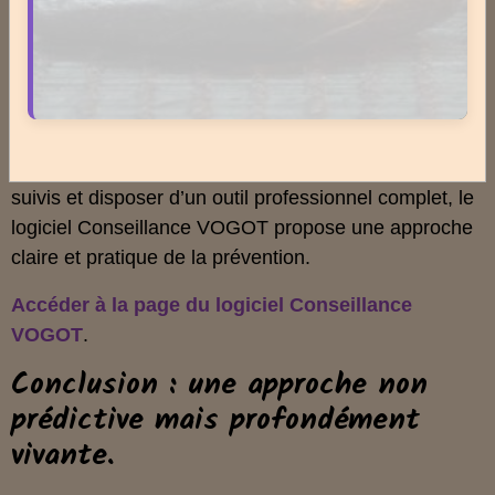
Ces ressources complètent l’approche présentée ici
et offrent une vision plus large des liens entre
lumière, saisons, terrain et organisation du vivant.
Conseillance VOGOT.
Pour les thérapeutes souhaitant structurer leurs
suivis et disposer d’un outil professionnel complet, le
logiciel Conseillance VOGOT propose une approche
claire et pratique de la prévention.
Accéder à la page du logiciel Conseillance
VOGOT
.
Conclusion : une approche non
prédictive mais profondément
vivante.