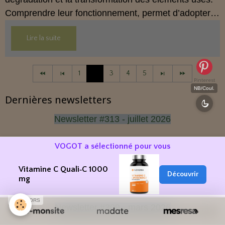
Comprendre leur fonctionnement, permet d’adopter
une hygiène de vie plus cohérente et plus préventive.
Lire la suite
1
2
3
4
5
Pinterest
NB/Coul.
Dernières newsletters
Newsletter #313 - juillet 2026
Newsletter #312 - juin 2026
VOGOT a sélectionné pour vous
Newsletter #311 - mai 2026
Vitamine C Quali‑C 1000
Découvrir
mg
Newsletter #310 - avril 2026
SPONSORS
Newsletter #309 - mars 2026