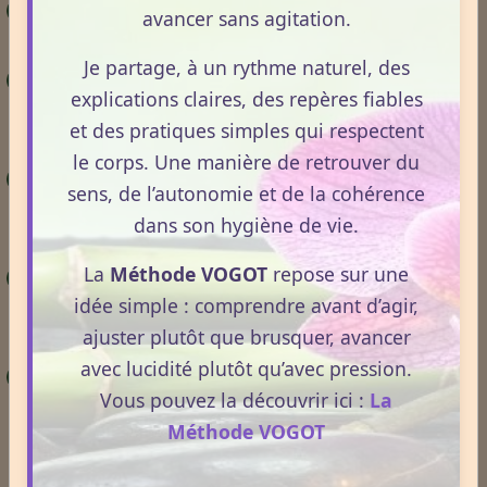
Astrologie
– Tous les signes en détails (scroller
avancer sans agitation.
vers le bas afin de visualiser votre signe).
Je partage, à un rythme naturel, des
Notion de terrain
– Les mécanismes
explications claires, des repères fiables
d’adaptation du corps face aux variations de
et des pratiques simples qui respectent
l’environnement.
le corps. Une manière de retrouver du
Les rythmes du sommeil
– Le rôle du cycle
sens, de l’autonomie et de la cohérence
veille-sommeil dans la régulation hormonale et
dans son hygiène de vie.
nerveuse.
La
Méthode VOGOT
repose sur une
Alimentation et énergie au changement de
idée simple : comprendre avant d’agir,
saison
– Comment les apports nutritionnels
ajuster plutôt que brusquer, avancer
influencent la vitalité et la gestion des cycles.
avec lucidité plutôt qu’avec pression.
Glandes surrénales et cortisol
– Les liens
Vous pouvez la découvrir ici :
La
entre stress, rythmes biologiques et équilibre du
Méthode VOGOT
terrain.