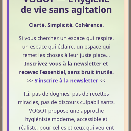
temps.
de vie sans agitation
Pour aller plus loin.
Clarté. Simplicité. Cohérence.
Pour approfondir les notions abordées dans cet
article, plusieurs contenus du site permettent
Si vous cherchez un espace qui respire,
d’explorer plus en détail l’hygiénisme, le rôle de la
un espace qui éclaire, un espace qui
lumière, la notion de terrain et l’influence des cycles
remet les choses à leur juste place…
naturels sur l’organisme.
Inscrivez-vous à la newsletter et
recevez l’essentiel, sans bruit inutile.
Vers une naturopathie du futur :
>>
S’inscrire à la newsletter
<<
épigénétique et hygiénisme en convergence
– Les principes fondamentaux qui structurent
Ici, pas de dogmes, pas de recettes
l’approche du terrain et de l’adaptation.
miracles, pas de discours culpabilisants.
Vierge
et
Balance
– Comprendre comment les
VOGOT propose une approche
signes astrologiques et dates de naissances
hygiéniste moderne, accessible et
influences vos choix et votre terrain.
réaliste, pour celles et ceux qui veulent