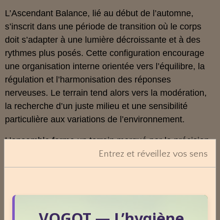
L’Ascendant Balance, lié au début de l’automne,
s’inscrit dans une période de transition où le corps
doit s’adapter à une lumière décroissante et à des
rythmes plus posés. Cette configuration encourage
une organisation interne orientée vers l’équilibre, la
régulation et l’harmonisation des réponses
nerveuses. Le terrain tend alors vers la modération,
la recherche d’un juste milieu et une sensibilité
particulière aux variations de l’environnement.
L’ensemble forme un terrain marqué par la précision,
Entrez et réveillez vos sens
l’équilibre et la capacité à ajuster les réponses en
fonction des cycles. Cette lecture ne prédit rien, mais
permet de comprendre comment la saison de
naissance et les transitions lumineuses influencent la
manière dont le corps se régule et s’adapte au fil du
VOGOT — L’hygiène