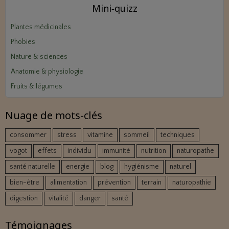
Mini‑quizz
Plantes médicinales
Phobies
Nature & sciences
Anatomie & physiologie
Fruits & légumes
Nuage de mots-clés
consommer
stress
vitamine
sommeil
techniques
vogot
effets
individu
immunité
nutrition
naturopathe
santé naturelle
energie
blog
hygiénisme
naturel
bien-être
alimentation
prévention
terrain
naturopathie
digestion
vitalité
danger
santé
Témoignages