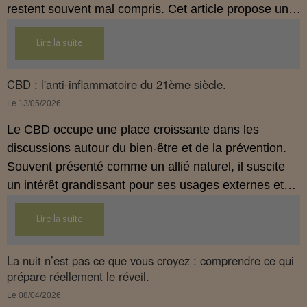
restent souvent mal compris. Cet article propose une
mise au point claire, moderne et conforme à la
Lire la suite
réglementation française de 2026, afin de mieux
comprendre comment le CBD s’intègre dans une
approche globale de prévention.
CBD : l'anti-inflammatoire du 21ème siècle.
Le 13/05/2026
Le CBD occupe une place croissante dans les
discussions autour du bien‑être et de la prévention.
Souvent présenté comme un allié naturel, il suscite
un intérêt grandissant pour ses usages externes et
son interaction avec le système endocannabinoïde.
Lire la suite
Cet article propose une mise au point claire, moderne
et conforme à la réglementation française de 2026.
La nuit n’est pas ce que vous croyez : comprendre ce qui
prépare réellement le réveil.
Le 08/04/2026