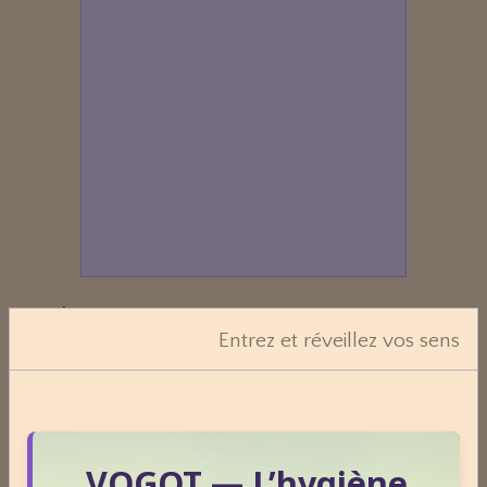
Dossiers
Entrez et réveillez vos sens
Le Frêne commun
VOGOT — L’hygiène
Le Sens des Maux