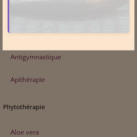
Acupuncture
Aérothérapie
Antigymnastique
Apithérapie
Phytothérapie
Aloe vera