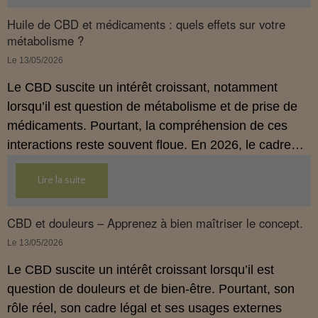
Huile de CBD et médicaments : quels effets sur votre
métabolisme ?
Le 13/05/2026
Le CBD suscite un intérêt croissant, notamment
lorsqu’il est question de métabolisme et de prise de
médicaments. Pourtant, la compréhension de ces
interactions reste souvent floue. En 2026, le cadre
légal français impose des règles strictes : seuls les
Lire la suite
usages externes du CBD sont autorisés. Cet article
propose une mise au point claire et accessible pour
comprendre comment le CBD s’inscrit dans une
CBD et douleurs – Apprenez à bien maîtriser le concept.
démarche de prévention, sans ingestion et sans
Le 13/05/2026
allégations thérapeutiques.
Le CBD suscite un intérêt croissant lorsqu’il est
question de douleurs et de bien‑être. Pourtant, son
rôle réel, son cadre légal et ses usages externes