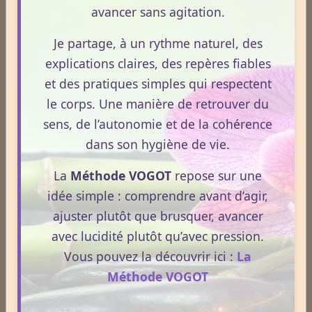
être.
avancer sans agitation.
Cette cohérence ne peut pas être imposée de
Je partage, à un rythme naturel, des
l’extérieur. Elle émerge lorsque le corps est moins
explications claires, des repères fiables
perturbé par des surcharges, des excès ou des
et des pratiques simples qui respectent
rythmes incohérents. La réharmonisation corporelle
le corps. Une manière de retrouver du
hygiéniste vise justement à restaurer cette cohérence
sens, de l’autonomie et de la cohérence
en créant un environnement favorable à
dans son hygiène de vie.
l’autorégulation.
Les signes d’un terrain qui
La
Méthode VOGOT
repose sur une
idée simple : comprendre avant d’agir,
s’allège.
ajuster plutôt que brusquer, avancer
Un terrain qui s’allège se manifeste par une
avec lucidité plutôt qu’avec pression.
diminution progressive des surcharges
Vous pouvez la découvrir ici :
La
physiologiques. Ces surcharges peuvent être
Méthode VOGOT
digestives, nerveuses, musculaires ou émotionnelles.