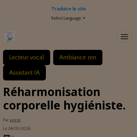
Traduire le site
Select Language
▼
Lecteur vocal
Ambiance zen
Assistant IA
Réharmonisation
corporelle hygiéniste.
Par
vogot
Le 24/05/2026