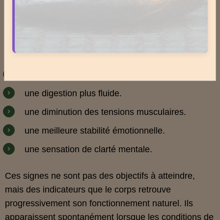
Lorsque le terrain devient plus léger, le corps
retrouve une meilleure capacité d’adaptation et de
régulation.
Parmi les signes les plus courants, on observe :
une respiration plus ample.
une digestion plus fluide.
une diminution des tensions musculaires.
une meilleure stabilité émotionnelle.
une sensation de clarté mentale.
Ces signes ne sont pas des objectifs à atteindre,
mais des indicateurs que le corps retrouve
progressivement son fonctionnement naturel. Ils
apparaissent spontanément lorsque les conditions de