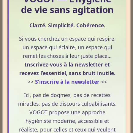
renforcer la perception corporelle. Cette perception
de vie sans agitation
est essentielle : elle permet à l’individu de mieux
comprendre ses besoins, ses limites et ses signaux
Clarté. Simplicité. Cohérence.
internes. Le mouvement devient alors un outil
Si vous cherchez un espace qui respire,
d’ajustement naturel, et non une contrainte.
un espace qui éclaire, un espace qui
La cohérence interne comme
remet les choses à leur juste place…
indicateur de réharmonisation.
Inscrivez-vous à la newsletter et
recevez l’essentiel, sans bruit inutile.
La cohérence interne désigne l’harmonie entre les
>>
S’inscrire à la newsletter
<<
différents systèmes du corps. Lorsque cette
cohérence est présente, les fonctions physiologiques
Ici, pas de dogmes, pas de recettes
s’ajustent de manière fluide et efficace. La
miracles, pas de discours culpabilisants.
respiration, la digestion, la circulation et la régulation
VOGOT propose une approche
nerveuse fonctionnent alors en synergie, ce qui se
hygiéniste moderne, accessible et
traduit par une sensation de stabilité et de mieux-
réaliste, pour celles et ceux qui veulent