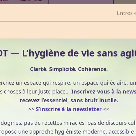
Versez 1 goutte
 gouttes
Entrez 
d’arnica
de chaque huile essentielle
outte
3 gouttes
menthe poivrée, pin sylvestre, thym thymol
dans une cuillère de miel
 — L’hygiène de vie sans agi
à boire dans une infusion de menthe
avec un jus de citron pressé
Clarté. Simplicité. Cohérence.
erchez un espace qui respire, un espace qui éclaire, u
s choses à leur juste place…
Inscrivez-vous à la news
recevez l’essentiel, sans bruit inutile.
>>
S’inscrire à la newsletter
<<
e dogmes, pas de recettes miracles, pas de discours cul
pose une approche hygiéniste moderne, accessible et