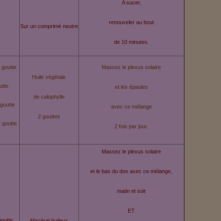
A sucer,
renouveler au bout
Sur un comprimé neutre
de 10 minutes.
1 goutte
Massez le plexus solaire
Huile végétale
utte
et les épaules
de calophylle
 goutte
avec ce mélange
2 gouttes
 goutte
2 fois par jour.
Massez le plexus solaire
et le bas du dos avec ce mélange,
matin et soir
ET
goutte
Macérat huileux