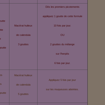
Dès les premiers picotements
appliquez 1 goutte de cette formule
outte
Macérat huileux
10 fois par jour.
tte
de calendula
OU
e
3 gouttes
2 gouttes du mélange
goutte
sur l’herpès
6 fois par jour.
tes
Macérat huileux
Appliquez 5 fois par jour
es
de calendula
sur les muqueuses atteintes.
goutte
5 gouttes