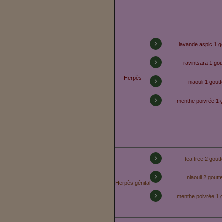
lavande aspic 1 g
ravintsara 1 gou
Herpès
niaouli 1 goutt
menthe poivrée 1 
tea tree 2 gout
niaouli 2 goutt
Herpès génital
menthe poivrée 1 