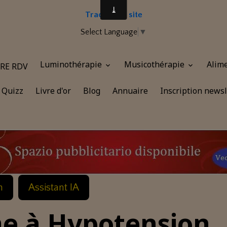
Traduire le site
Select Language
▼
Luminothérapie
Musicothérapie
Alim
RE RDV
Quizz
Livre d'or
Blog
Annuaire
Inscription newsl
n
Assistant IA
 à Hypotension