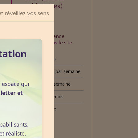
publicitaires)
et réveillez vos sens
À quelle fréquence
consultez-vous le site
VOGOT ?
tation
Tous les jours
Plusieurs fois par semaine
n espace qui
Une fois par semaine
letter et
Une fois par mois
Plus rarement
pabilisants.
Voter
 réaliste,