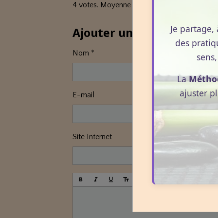
4
votes. Moyenne
5
sur 5.
Je partage, 
Ajouter un commentaire
des pratiq
Nom
sens,
La
Métho
ajuster p
E-mail
Site Internet