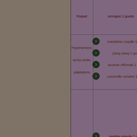
Hoquet
estragon 1 goutte
marjolaine coquille 
Hypertension,
ylang-ylang 1 go
tachycardie,
lavande officinale 1
palpitations
camomille romaine 1
menthe poivrée 1 