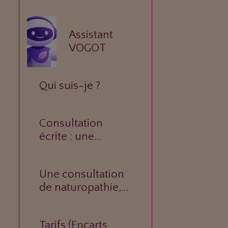
Assistant
VOGOT
Qui suis-je ?
Consultation
écrite : une
réponse
personnalisée à
Une consultation
votre question.
de naturopathie,
c’est quoi ?
Tarifs (Encarts