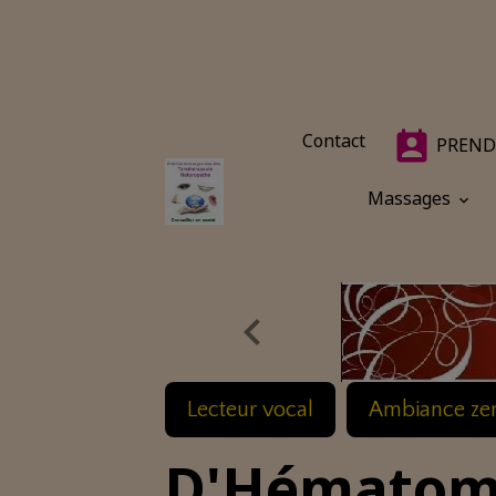
Contact
PREND
Massages
Lecteur vocal
Ambiance ze
D'Hématome