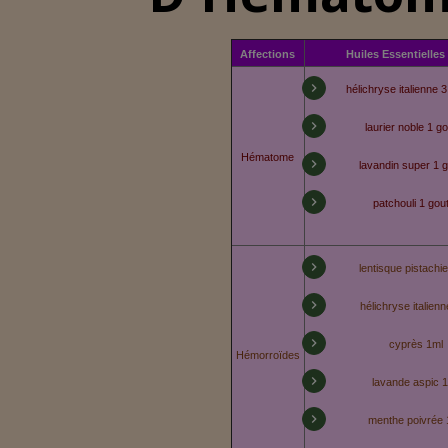
Affections
Huiles Essentielles
hélichryse italienne 
laurier noble 1 go
Hématome
lavandin super 1 g
patchouli 1 gou
lentisque pistachi
hélichryse italien
cyprès 1ml
Hémorroïdes
lavande aspic 
menthe poivrée 