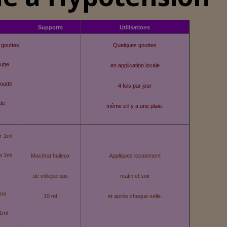
Supports
Utilisations
3 gouttes
Quelques gouttes
utte
en application locale
outte
4 fois par jour
tte
même s’il y a une plaie.
er 1ml
ne 1ml
Macérat huileux
Appliquez localement
de millepertuis
matin et soir
1ml
10 ml
et après chaque selle.
1ml