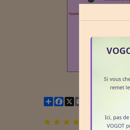
romarin à camphre 2
Hypotension
pin sylvestre 1 g
VOGOT
Si vous ch
remet le
Partager
Facebook
X
Email
Ici, pas d
★
★
★
★
★
VOGOT pro