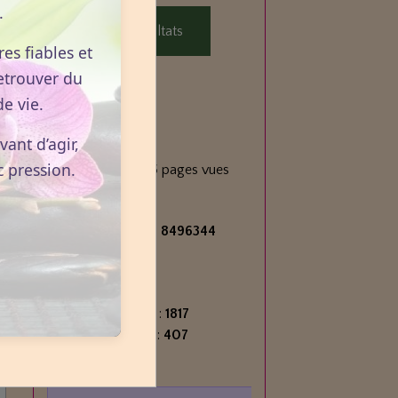
.
Voir les résultats
es fiables et
etrouver du
e vie.
Statistiques
ant d’agir,
Aujourd'hui
c pression.
522
visiteurs -
825
pages vues
Total
2717238
visiteurs -
8496344
pages vues
Contenu
Nombre de pages :
1817
Nombre d'articles :
407