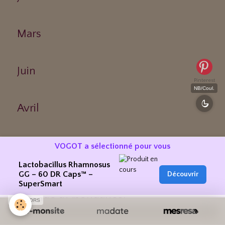
Mars
Juin
Pinterest
NB/Coul.
Avril
VOGOT a sélectionné pour vous
Abondance
Lactobacillus Rhamnosus
GG – 60 DR Caps™ –
Découvrir
SuperSmart
Chèque d'Abondance.
SPONSORS