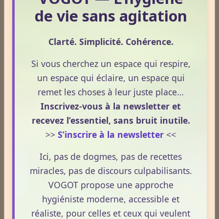
croissance.
de vie sans agitation
Clarté. Simplicité. Cohérence.
Si vous cherchez un espace qui respire,
La gemmothérapie reprend ces éléments végétaux
un espace qui éclaire, un espace qui
pour les faire macérer dans un mélange d'eau,
remet les choses à leur juste place…
d'alcool et de glycérine pour obtenir ce qui sera tout
simplement appelé le « macérât glycériné ». La
Inscrivez-vous à la newsletter et
solution utilisée pour traiter le bourgeon est appelée «
recevez l’essentiel, sans bruit inutile.
Etymologiquement, le mot « gemmothérapie »
solution galénique » et s'organise de la manière
>>
S’inscrire à la newsletter
<<
provient du latin « gemmae » qui signifie bourgeon...
suivante : les bourgeons frais sont mis à macération
ainsi que pierre précieuse. Le principe de la
Ici, pas de dogmes, pas de recettes
dans un mélange d'alcool et de glycérine végétale.
gemmothérapies est le suivant : Pol Henry,
miracles, pas de discours culpabilisants.
C'est le résidu de cette macération qui sera ensuite
supposant que toute « l'énergie informative »
VOGOT propose une approche
dilué dix fois dans un nouveau mélange d'eau,
Si pour bien comprendre la gemmothérapie il faudrait
indispensable au développement d'un végétal se
hygiéniste moderne, accessible et
d'alcool et de glycérine pour obtenir le macérât
se plonger dans une terminologie barbare de parties
trouvait dans les bourgeons, il considéra que le
réaliste, pour celles et ceux qui veulent
glycériné D1.
végétales ainsi que dans un casse tête chimique, la