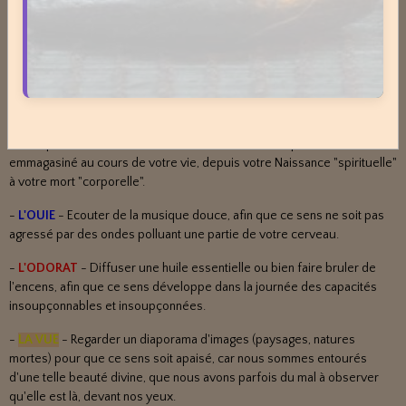
Petits conseils personnels adaptables à tous :
-
L'ESPRIT
- Faire le vide dans sa tête, car le cerveau à extériorisé dans
la nuit, par des rêves ou des cauchemards, tout ce qui a été
emmagasiné au cours de votre vie, depuis votre Naissance "spirituelle"
à votre mort "corporelle".
-
L'OUIE
- Ecouter de la musique douce, afin que ce sens ne soit pas
agressé par des ondes polluant une partie de votre cerveau.
-
L'ODORAT
- Diffuser une huile essentielle ou bien faire bruler de
l'encens, afin que ce sens développe dans la journée des capacités
insoupçonnables et insoupçonnées.
-
LA VUE
- Regarder un diaporama d'images (paysages, natures
mortes) pour que ce sens soit apaisé, car nous sommes entourés
d'une telle beauté divine, que nous avons parfois du mal à observer
qu'elle est là, devant nos yeux.