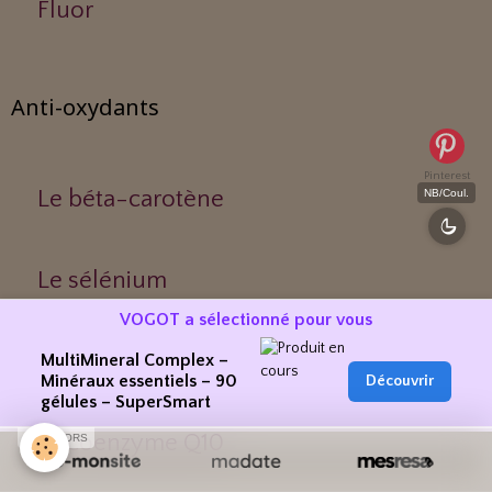
Fluor
Anti-oxydants
Pinterest
Le béta-carotène
NB/Coul.
Le sélénium
VOGOT a sélectionné pour vous
Le lycopène
MultiMineral Complex –
Minéraux essentiels – 90
Découvrir
gélules – SuperSmart
La coenzyme Q10
SPONSORS