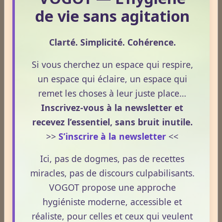
Format : 300 × 250 px
de vie sans agitation
Emplacement disponible
Clarté. Simplicité. Cohérence.
Cliquez ici pour consulter les
tarifs.
Si vous cherchez un espace qui respire,
un espace qui éclaire, un espace qui
remet les choses à leur juste place…
Inscrivez-vous à la newsletter et
Evaluez vos connaissances
recevez l’essentiel, sans bruit inutile.
>>
S’inscrire à la newsletter
<<
Mini‑quizz
Plantes médicinales
Ici, pas de dogmes, pas de recettes
Phobies
miracles, pas de discours culpabilisants.
Nature & sciences
VOGOT propose une approche
Anatomie & physiologie
hygiéniste moderne, accessible et
Fruits & légumes
réaliste, pour celles et ceux qui veulent