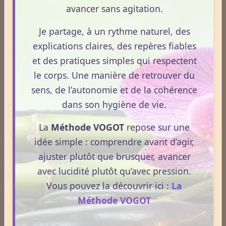
avancer sans agitation.
Nuage de mots-clés
Je partage, à un rythme naturel, des
sommeil
alimentation
techniques
naturel
santé
explications claires, des repères fiables
consommer
santé naturelle
prévention
bien-être
danger
et des pratiques simples qui respectent
vogot
immunité
energie
digestion
naturopathe
stress
le corps. Une manière de retrouver du
vitamine
blog
naturopathie
hygiénisme
nutrition
sens, de l’autonomie et de la cohérence
vitalité
terrain
effets
individu
dans son hygiène de vie.
Témoignages
La
Méthode VOGOT
repose sur une
idée simple : comprendre avant d’agir,
ajuster plutôt que brusquer, avancer
Témoignages
avec lucidité plutôt qu’avec pression.
Vous pouvez la découvrir ici :
La
Méthode VOGOT
Derniers billets