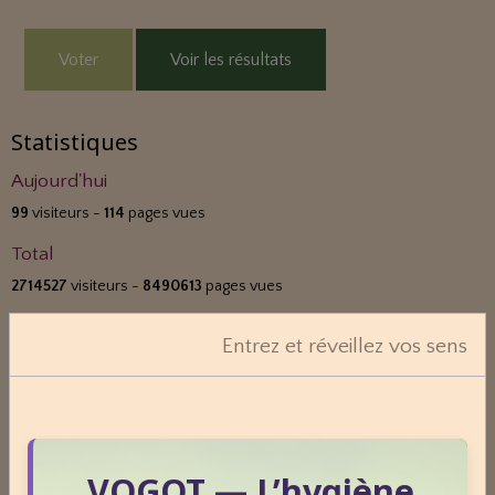
Voter
Voir les résultats
Statistiques
Aujourd'hui
99
visiteurs -
114
pages vues
Total
2714527
visiteurs -
8490613
pages vues
Contenu
Entrez et réveillez vos sens
Nombre de pages :
1817
Nombre d'articles :
407
ESPACE PUBLICITAIRE
VOGOT — L’hygiène