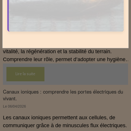
Télomères : comprendre les horloges biologiques du
vieillissement.
Le 06/04/2026
Les télomères protègent l’ADN et régulent le rythme
du vieillissement cellulaire. Leur longueur influence la
vitalité, la régénération et la stabilité du terrain.
Comprendre leur rôle, permet d’adopter une hygiène
de vie plus cohérente et plus préventive.
Lire la suite
Canaux ioniques : comprendre les portes électriques du
vivant.
Le 06/04/2026
Les canaux ioniques permettent aux cellules, de
communiquer grâce à de minuscules flux électriques.