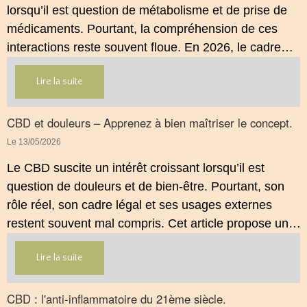
lorsqu’il est question de métabolisme et de prise de
médicaments. Pourtant, la compréhension de ces
interactions reste souvent floue. En 2026, le cadre
légal français impose des règles strictes : seuls les
Lire la suite
usages externes du CBD sont autorisés. Cet article
propose une mise au point claire et accessible pour
comprendre comment le CBD s’inscrit dans une
CBD et douleurs – Apprenez à bien maîtriser le concept.
démarche de prévention, sans ingestion et sans
Le 13/05/2026
allégations thérapeutiques.
Le CBD suscite un intérêt croissant lorsqu’il est
question de douleurs et de bien‑être. Pourtant, son
rôle réel, son cadre légal et ses usages externes
restent souvent mal compris. Cet article propose une
mise au point claire, moderne et conforme à la
Lire la suite
réglementation française de 2026, afin de mieux
comprendre comment le CBD s’intègre dans une
approche globale de prévention.
CBD : l'anti-inflammatoire du 21ème siècle.