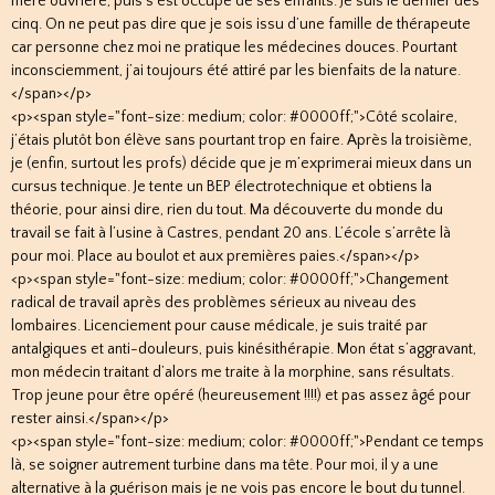
mère ouvrière, puis s’est occupé de ses enfants. Je suis le dernier des
cinq. On ne peut pas dire que je sois issu d’une famille de thérapeute
car personne chez moi ne pratique les médecines douces. Pourtant
inconsciemment, j’ai toujours été attiré par les bienfaits de la nature.
</span></p>
<p><span style="font-size: medium; color: #0000ff;">Côté scolaire,
j’étais plutôt bon élève sans pourtant trop en faire. Après la troisième,
je (enfin, surtout les profs) décide que je m’exprimerai mieux dans un
cursus technique. Je tente un BEP électrotechnique et obtiens la
théorie, pour ainsi dire, rien du tout. Ma découverte du monde du
travail se fait à l’usine à Castres, pendant 20 ans. L’école s’arrête là
pour moi. Place au boulot et aux premières paies.</span></p>
<p><span style="font-size: medium; color: #0000ff;">Changement
radical de travail après des problèmes sérieux au niveau des
lombaires. Licenciement pour cause médicale, je suis traité par
antalgiques et anti-douleurs, puis kinésithérapie. Mon état s’aggravant,
mon médecin traitant d’alors me traite à la morphine, sans résultats.
Trop jeune pour être opéré (heureusement !!!!) et pas assez âgé pour
rester ainsi.</span></p>
<p><span style="font-size: medium; color: #0000ff;">Pendant ce temps
là, se soigner autrement turbine dans ma tête. Pour moi, il y a une
alternative à la guérison mais je ne vois pas encore le bout du tunnel.