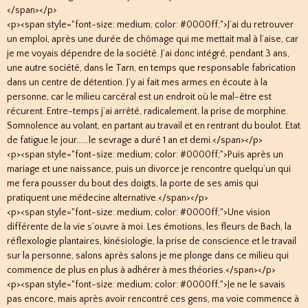
</span></p>
<p><span style="font-size: medium; color: #0000ff;">J’ai du retrouver
un emploi, après une durée de chômage qui me mettait mal à l’aise, car
je me voyais dépendre de la société. J’ai donc intégré, pendant 3 ans,
une autre société, dans le Tarn, en temps que responsable fabrication
dans un centre de détention. J’y ai fait mes armes en écoute à la
personne, car le milieu carcéral est un endroit où le mal-être est
récurent. Entre-temps j’ai arrêté, radicalement, la prise de morphine.
Somnolence au volant, en partant au travail et en rentrant du boulot. Etat
de fatigue le jour……le sevrage a duré 1 an et demi.</span></p>
<p><span style="font-size: medium; color: #0000ff;">Puis après un
mariage et une naissance, puis un divorce je rencontre quelqu’un qui
me fera pousser du bout des doigts, la porte de ses amis qui
pratiquent une médecine alternative.</span></p>
<p><span style="font-size: medium; color: #0000ff;">Une vision
différente de la vie s’ouvre à moi. Les émotions, les fleurs de Bach, la
réflexologie plantaires, kinésiologie, la prise de conscience et le travail
sur la personne, salons après salons je me plonge dans ce milieu qui
commence de plus en plus à adhérer à mes théories.</span></p>
<p><span style="font-size: medium; color: #0000ff;">Je ne le savais
pas encore, mais après avoir rencontré ces gens, ma voie commence à