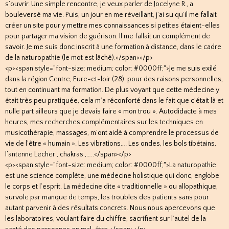
s’ouvrir. Une simple rencontre, je veux parler de Jocelyne R., a
bouleversé ma vie. Puis, un jour en me réveillant, j’ai su qu’il me fallait
créer un site pour y mettre mes connaissances si petites étaient-elles
pour partager ma vision de guérison. Il me fallait un complément de
savoir. Je me suis donc inscrit à une formation à distance, dans le cadre
de la naturopathie (le mot est lâché).</span></p>
<p><span style="font-size: medium; color: #0000ff;">Je me suis exilé
dans la région Centre, Eure-et-loir (28) pour des raisons personnelles,
tout en continuant ma formation. De plus voyant que cette médecine y
était très peu pratiquée, cela m’a réconforté dans le fait que c’était là et
nulle part ailleurs que je devais faire « mon trou ». Autodidacte à mes
heures, mes recherches complémentaires sur les techniques en
musicothérapie, massages, m’ont aidé à comprendre le processus de
vie de l’être « humain ». Les vibrations…. Les ondes, les bols tibétains,
l’antenne Lecher , chakras ,…..</span></p>
<p><span style="font-size: medium; color: #0000ff;">La naturopathie
est une science complète, une médecine holistique qui donc, englobe
le corps et l’esprit. La médecine dite « traditionnelle » ou allopathique,
survole par manque de temps, les troubles des patients sans pour
autant parvenir à des résultats concrets. Nous nous apercevons que
les laboratoires, voulant faire du chiffre, sacrifient sur l’autel de la