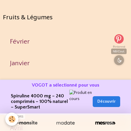
Fruits & Légumes
Février
Pinterest
NB/Coul.
Janvier
Mars
VOGOT a sélectionné pour vous
Spiruline 4000 mg – 240
comprimés – 100% naturel
Découvrir
Juin
– SuperSmart
SPONSORS
Avril